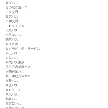
・東洋バス
・なの花交通バス
・日東交通
・阪東バス
・平和交通
・ＩＫＥＢＵＳ
・大島バス
・小田急バス
・関東バス
・銀河鉄道
・ｋｍモビリティサービス
・京王バス
・京急バス
・京成バス東京
・墨田区内循環バス
・国際興業バス
・新日本観光自動車
・立川バス
・東急バス
・東京ＢＲＴ
・東武バス
・都営バス
・西東京バス