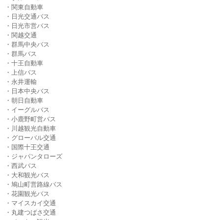
・関東自動車
・日光交通バス
・日光市営バス
・関越交通
・群馬中央バス
・群馬バス
・十王自動車
・上信バス
・永井運輸
・日本中央バス
・朝日自動車
・イーグルバス
・小鹿野町営バス
・川越観光自動車
・グローバル交通
・国際十王交通
・ジャパンタローズ
・西武バス
・大和観光バス
・鳩山町営路線バス
・花園観光バス
・マイスカイ交通
・丸建つばさ交通