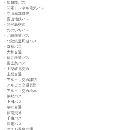
・加越能バス
・関電トンネル電気バス
・立山黒部貫光
・富山地鉄バス
・能登島交通
・ののいちバス
・北陸鉄道バス
・北陸鉄道周遊バス
・京福バス
・大和交通
・福井鉄道バス
・富士急バス
・山梨峡北交通
・山梨交通
・アルピコ交通諏訪
・アルピコ交通長野
・アルピコ交通松本
・伊那バス
・上田バス
・草軽交通
・信南交通
・千曲バス
・長電バス
・のざわ温泉交通