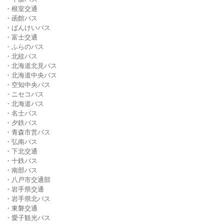
・根室交通
・函館バス
・ばんけいバス
・富士交通
・ふらのバス
・北紋バス
・北海道北見バス
・北海道中央バス
・空知中央バス
・ニセコバス
・北海道バス
・名士バス
・夕鉄バス
・青森市営バス
・弘南バス
・下北交通
・十鉄バス
・南部バス
・八戸市交通部
・岩手県交通
・岩手県北バス
・東磐交通
・愛子観光バス