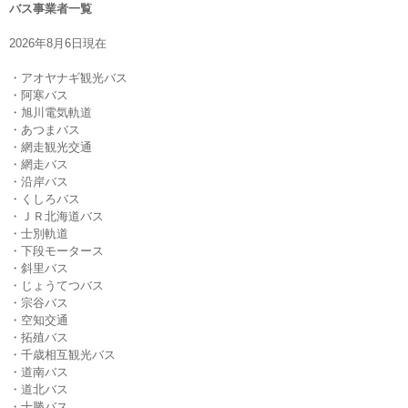
バス事業者一覧
2026年8月6日現在
・アオヤナギ観光バス
・阿寒バス
・旭川電気軌道
・あつまバス
・網走観光交通
・網走バス
・沿岸バス
・くしろバス
・ＪＲ北海道バス
・士別軌道
・下段モータース
・斜里バス
・じょうてつバス
・宗谷バス
・空知交通
・拓殖バス
・千歳相互観光バス
・道南バス
・道北バス
・十勝バス