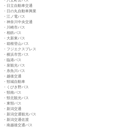
・八丈町営バス
・日立自動車交通
・日の丸自動車興業
・江ノ電バス
・神奈川中央交通
・川崎市バス
・相鉄バス
・大新東バス
・箱根登山バス
・フジエクスプレス
・横浜市営バス
・臨港バス
・泉観光バス
・糸魚川バス
・越後交通
・頸城自動車
・くびき野バス
・頸南バス
・頸北観光バス
・東頸バス
・新潟交通
・新潟交通観光バス
・新潟交通佐渡
・南越後交通バス