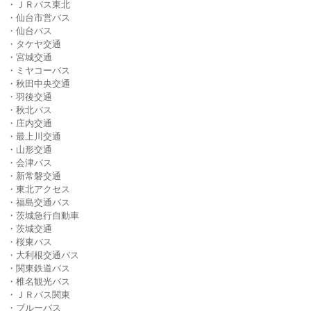
・ＪＲバス東北
・仙台市営バス
・仙台バス
・タケヤ交通
・宮城交通
・ミヤコーバス
・秋田中央交通
・羽後交通
・秋北バス
・庄内交通
・最上川交通
・山形交通
・会津バス
・新常磐交通
・東北アクセス
・福島交通バス
・茨城急行自動車
・茨城交通
・桜東バス
・大利根交通バス
・関東鉄道バス
・椎名観光バス
・ＪＲバス関東
・ブルーバス